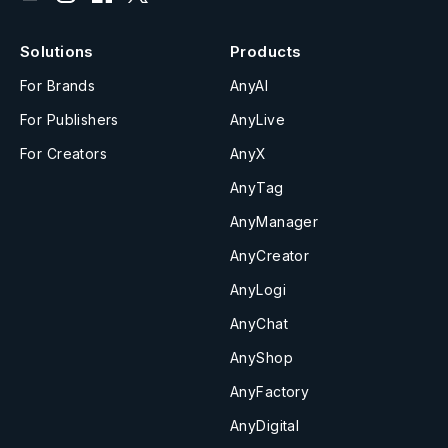
Solutions
Products
For Brands
AnyAI
For Publishers
AnyLive
For Creators
AnyX
AnyTag
AnyManager
AnyCreator
AnyLogi
AnyChat
AnyShop
AnyFactory
AnyDigital