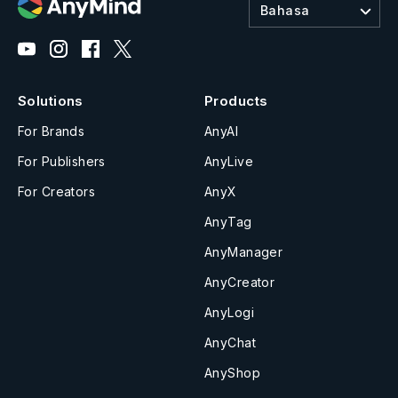
Bahasa
Solutions
Products
For Brands
AnyAI
For Publishers
AnyLive
For Creators
AnyX
AnyTag
AnyManager
AnyCreator
AnyLogi
AnyChat
AnyShop