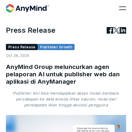
Press Release
Press Release
Publisher Growth
Oct 28, 2025
AnyMind Group meluncurkan agen
pelaporan AI untuk publisher web dan
aplikasi di AnyManager
Publisher kini bisa mendapatkan akses instan berbasis
percakapan ke data kinerja lintas saluran, mulai dari
pendapatan iklan hingga akuisisi pengguna