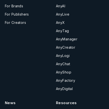
For Brands
AnyAI
For Publishers
AnyLive
For Creators
AnyX
AnyTag
AnyManager
AnyCreator
AnyLogi
AnyChat
AnyShop
AnyFactory
AnyDigital
News
Resources