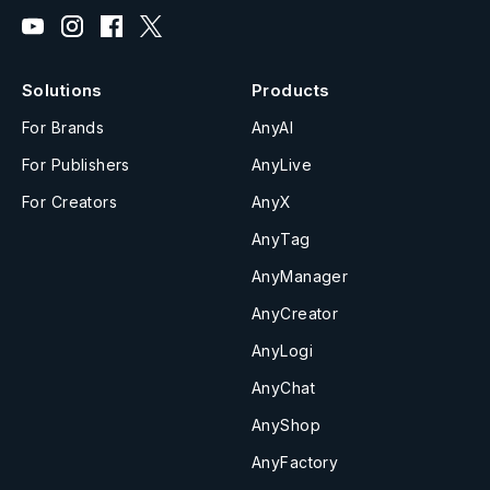
Solutions
Products
For Brands
AnyAI
For Publishers
AnyLive
For Creators
AnyX
AnyTag
AnyManager
AnyCreator
AnyLogi
AnyChat
AnyShop
AnyFactory