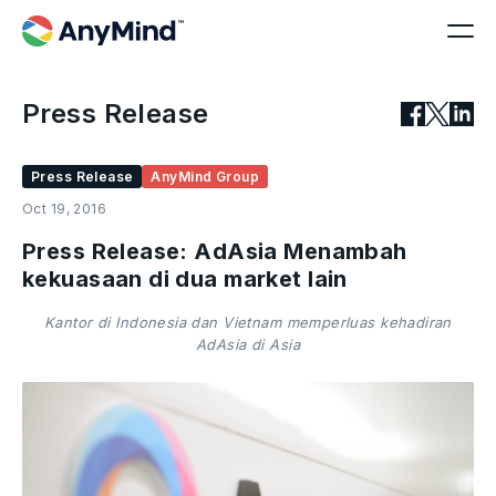
Press Release
Press Release
AnyMind Group
Oct 19, 2016
Press Release: AdAsia Menambah
kekuasaan di dua market lain
Kantor di Indonesia dan Vietnam memperluas kehadiran
AdAsia di Asia