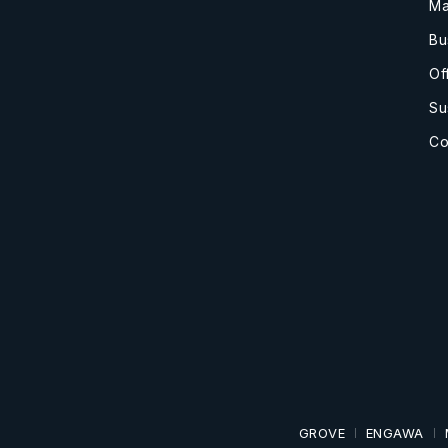
Ma
Bu
Of
Su
Co
GROVE
ENGAWA