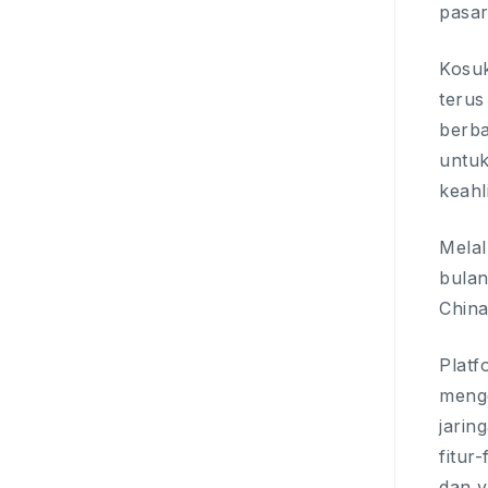
pasar
Kosuk
terus
berba
untuk
keahl
Melal
bulan
China
Platf
menge
jarin
fitur
dan v