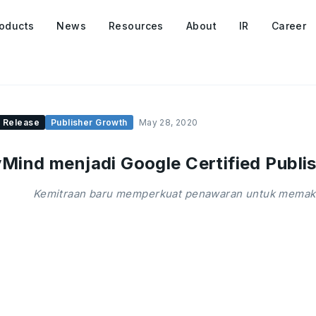
oducts
News
Resources
About
IR
Career
 Release
Publisher Growth
May 28, 2020
Mind menjadi Google Certified Publis
Kemitraan baru memperkuat penawaran untuk memaksi