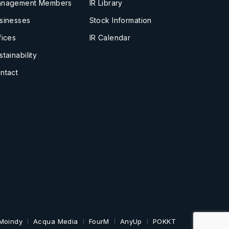
nagement Members
IR Library
sinesses
Stock Information
fices
IR Calendar
stainability
ntact
Moindy
Acqua Media
FourM
AnyUp
POKKT