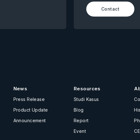
Contact
News
Resources
A
Press Release
Studi Kasus
C
Product Update
Blog
Hi
Announcement
Report
Ph
Event
CE