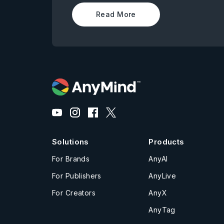
Read More
Solutions
Products
For Brands
AnyAI
For Publishers
AnyLive
For Creators
AnyX
AnyTag