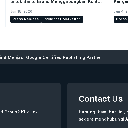
untuk Bantu Brand Menggabungkan Konten
Pengem
Buatan AI dan Konten Kreator di Seluruh
Mutakh
Jun 18, 2026
Jun 4, 
Social Commerce
Press Release
Influencer Marketing
Press
nd Menjadi Google Certified Publishing Partner
Contact Us
d Group? Klik link
Hubungi kami hari ini,
segera menghubungi A