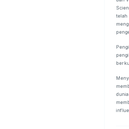
Scien
telah
menge
penge
Pengi
pengi
berku
Meny
membe
dunia
membe
influ