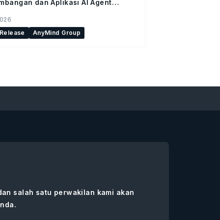
bangan dan Aplikasi AI Agent
ir di Hangzhou, Tiongkok
2026
 Release
AnyMind Group
 dan salah satu perwakilan kami akan
nda.