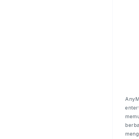
AnyMi
enter
memu
berba
menge