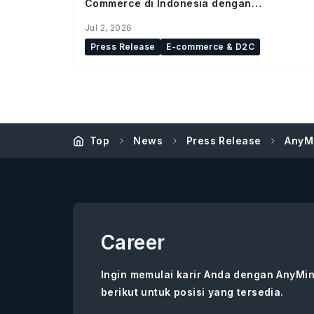
Commerce di Indonesia dengan
meresmikan studio Bintaro Hub
Jul 2, 2026
Press Release
E-commerce & D2C
Top
News
Press Release
AnyMi
Career
Ingin memulai karir Anda dengan AnyMin
berikut untuk posisi yang tersedia.