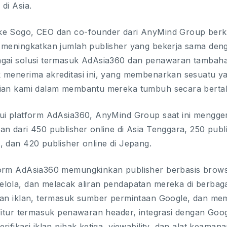
 di Asia.
e Sogo, CEO dan co-founder dari AnyMind Group berka
 meningkatkan jumlah publisher yang bekerja sama den
gai solusi termasuk AdAsia360 dan penawaran tambaha
 menerima akreditasi ini, yang membenarkan sesuatu ya
ian kami dalam membantu mereka tumbuh secara berta
ui platform AdAsia360, AnyMind Group saat ini menggera
an dari 450 publisher online di Asia Tenggara, 250 publ
, dan 420 publisher online di Jepang.
orm AdAsia360 memungkinkan publisher berbasis brows
lola, dan melacak aliran pendapatan mereka di berbaga
gan iklan, termasuk sumber permintaan Google, dan me
-fitur termasuk penawaran header, integrasi dengan Goog
erifikasi iklan pihak ketiga, viewability, dan alat keama