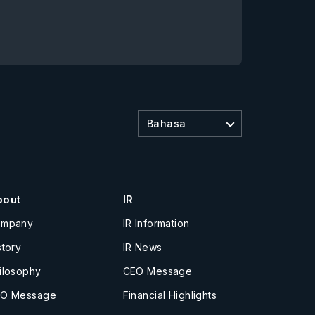
Bahasa
bout
IR
ompany
IR Information
story
IR News
ilosophy
CEO Message
O Message
Financial Highlights