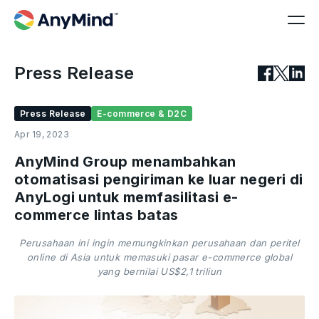
Press Release
Press Release
E-commerce & D2C
Apr 19, 2023
AnyMind Group menambahkan
otomatisasi pengiriman ke luar negeri di
AnyLogi untuk memfasilitasi e-
commerce lintas batas
Perusahaan ini ingin memungkinkan perusahaan dan peritel
online di Asia untuk memasuki pasar e-commerce global
yang bernilai US$2,1 triliun