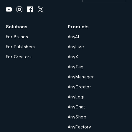
Solutions
Products
For Brands
AnyAI
For Publishers
AnyLive
For Creators
AnyX
AnyTag
AnyManager
AnyCreator
AnyLogi
AnyChat
AnyShop
AnyFactory