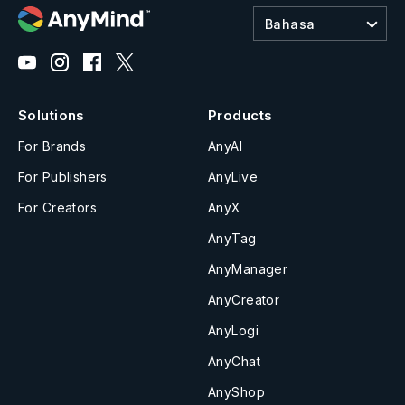
Bahasa
Solutions
Products
For Brands
AnyAI
For Publishers
AnyLive
For Creators
AnyX
AnyTag
AnyManager
AnyCreator
AnyLogi
AnyChat
AnyShop