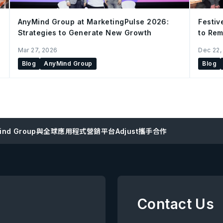
AnyMind Group at MarketingPulse 2026:
Festiv
Strategies to Generate New Growth
to Rem
China 
Mar 27, 2026
Dec 22,
Blog
AnyMind Group
Blog
Mind Group與全球應用程式營銷平台Adjust攜手合作
Contact Us