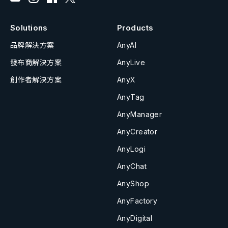
Solutions
Products
品牌解決方案
AnyAI
發布商解決方案
AnyLive
創作者解決方案
AnyX
AnyTag
AnyManager
AnyCreator
AnyLogi
AnyChat
AnyShop
AnyFactory
AnyDigital