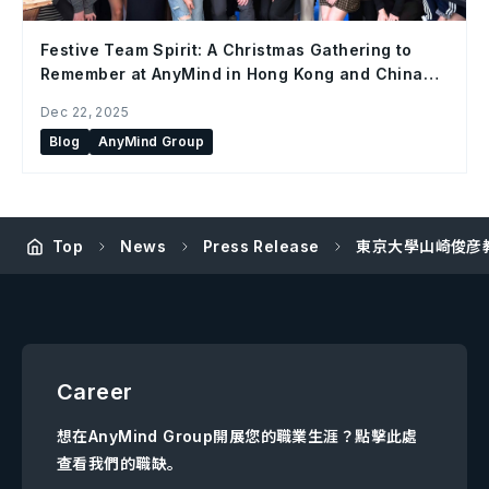
Festive Team Spirit: A Christmas Gathering to
Remember at AnyMind in Hong Kong and China
Office
Dec 22, 2025
Blog
AnyMind Group
Top
News
Press Release
東京大學山崎俊彦教授
Career
想在AnyMind Group開展您的職業生涯？點擊此處
查看我們的職缺。