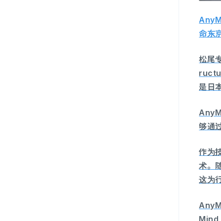
Any
命东京
松尾专
ru
是日本
Any
够通
作为技
术。随
这为
AnyM
Min