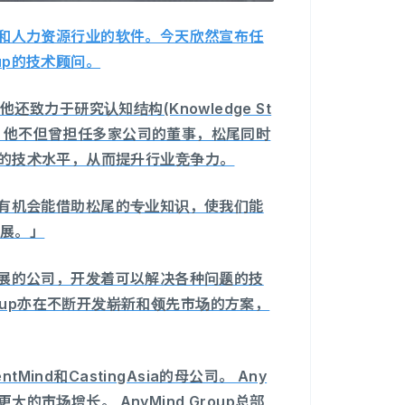
推广和人力资源行业的软件。今天欣然宣布任
up的技术顾问。
力于研究认知结构(Knowledge St
响。他不但曾担任多家公司的董事，松尾同时
ning的技术水平，从而提升行业竞争力。
荣幸有机会能借助松尾的专业知识，使我们能
发展。」
速扩展的公司，开发着可以解决各种问题的技
 Group亦在不断开发崭新和领先市场的方案，
entMind和CastingAsia的母公司。 Any
的市场增长。 AnyMind Group总部