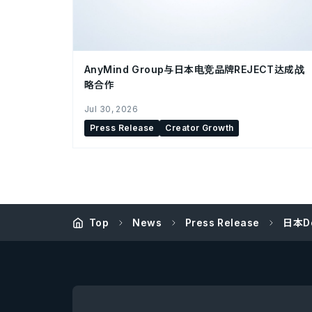
AnyMind Group与日本电竞品牌REJECT达成战
略合作
Jul 30, 2026
Press Release
Creator Growth
Top
News
Press Release
日本D