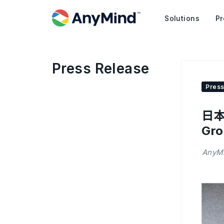
Solutions
Pr
Press Release
Press
日本
Gr
Any