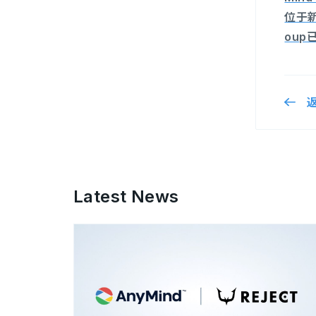
位于新
oup
Latest News