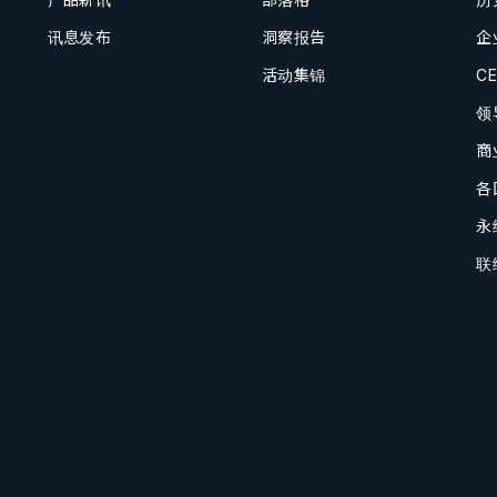
讯息发布
洞察报告
企
活动集锦
C
领
商
各
永
联