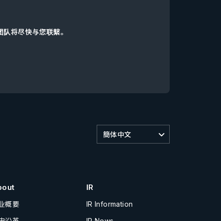
d团队将尽快与您联繫。
簡体中文
bout
IR
业概要
IR Information
史沿革
IR News