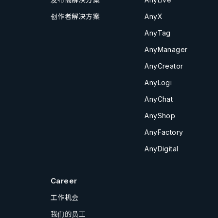
创作者解决方案
AnyX
AnyTag
AnyManager
AnyCreator
AnyLogi
AnyChat
AnyShop
AnyFactory
AnyDigital
Career
工作机会
我们的员工