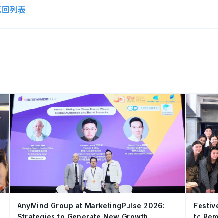
返回列表
AnyMind Group at MarketingPulse 2026:
Festiv
Strategies to Generate New Growth
to Rem