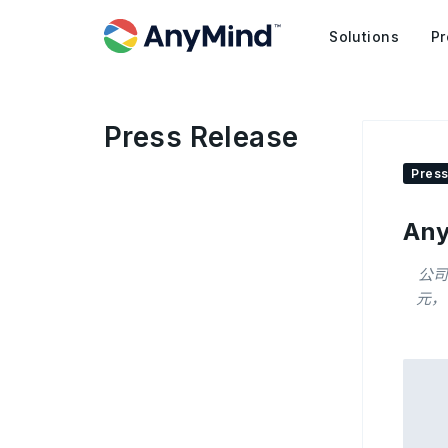
Solutions
Pr
Press Release
Press
An
公司
元，