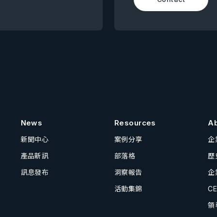
News
Resources
A
新聞中心
案例分享
企
產品新訊
部落格
歷
訊息發布
洞察報告
企
活動集錦
C
領