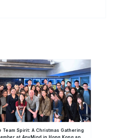
e Team Spirit: A Christmas Gathering
ember at AnyMind in Hong Kong and