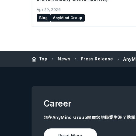
Apr 29, 2026
Blog
AnyMind Group
Top
News
Press Release
AnyM
Career
想在AnyMind Group開展您的職業生涯？
Read More