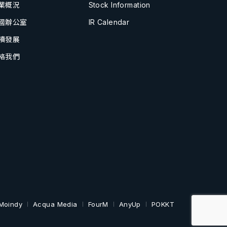
業概況
Stock Information
國辦公室
IR Calendar
續發展
絡我們
Moindy
Acqua Media
FourM
AnyUp
POKKT