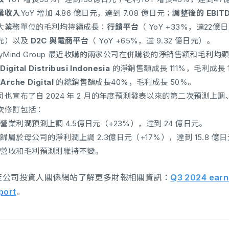
業收入
YoY 增加 4.86 億日元，達到 7.08 億日元；
調整後的 EBIT
大業務單位的毛利均持續成長：
行銷平台
（ YoY +33%，達22億
元）以及
D2C 與電商平台
（ YoY +65%，達 9.32 億日元）。
nyMind Group 最近收購的兩家公司在併購後的淨銷售額和毛利均顯
Digital Distribusi Indonesia
的淨銷售額成長 111%，毛利成長 
Arche Digital
的總銷售額成長40%，毛利成長 50%。
司也宣布了自 2024 年 2 月的年度預測發表以來的第二次預測上調、
次修訂包括：
營業利潤預測上調 4.5億日元（+23%），達到 24 億日元。
歸屬於母公司的淨利潤上調 2.3億日元（+17%），達到 15.8 億
營收和毛利預測則維持不變。
至公司投資人關係網站了解更多財報相關資訊：
Q3 2024 earn
eport
。