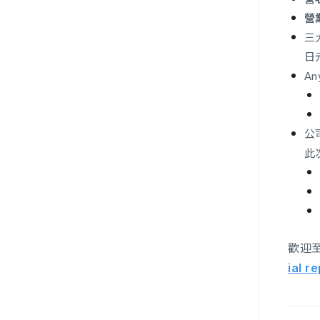
營
三
日
A
公
此
歡迎
ial r