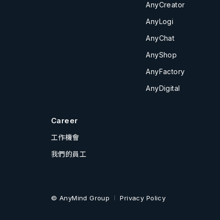
AnyCreator
AnyLogi
AnyChat
AnyShop
AnyFactory
AnyDigital
Career
工作機會
我們的員工
© AnyMind Group
Privacy Policy