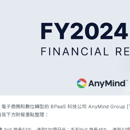
電子商務和數位轉型的 BPaaS 科技公司 AnyMind Group [T
請見下方財報重點整理：
收
YoY 增長53%，達到130億日元；毛利YoY 增長46%，達到4