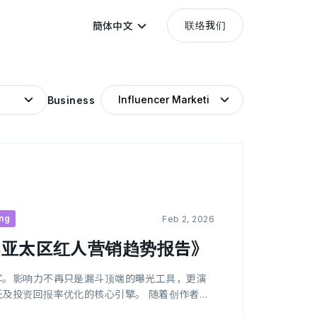
联络我们
簡体中文
Business
ing
Feb 2, 2026
年亚太区红人营销趋势报告》
写。影响力不再只是漏斗顶端的曝光工具，更演
资回报率优化的核心引擎。 随着创作者经
商业价值”之间的鸿沟正不断扩大。 上述变革