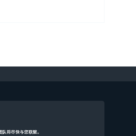
AnyMind集团专属红人营销平台AnyTag的
业报告——《2026年亚太区红人营销趋势报
月三年间的营销活动。 覆盖10个核心区域： 新加
、泰国、菲律宾、越南、柬埔寨、日本、中国香
同层级红人（微型/小型红人 vs 中腰部红人）
强劲的回报。 红人内容如何撬动消费转化（而
动表现、投入成本到红人合作策略，全方位定义
弃流量至
渗透率最高达73%。 小体量红人，高价值回
40%的营销价值
d团队将尽快与您联繫。