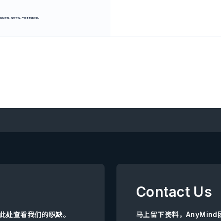
的核心佐证，均收录于我们依托
独家数据、重磅发布的最新行
告》。 110万+ 基于AnyTag平台追踪的红人样本。 近7000场 深度分析
2023年1月—2025年12
坡、马来西亚、印度尼西亚
港、中国台湾。 通过这份报告，你将洞悉： 品牌在各平台、各垂直领域及各
市场的资源投入布局方向。 不
的营销效果差异，谁能带来更
非止步于品牌曝光）。 从互
“高绩效”营销活动的核心标准。 亚太市场核心洞察： 实效优先，摒
上： 效果导向型营销活动的
报： 微型及小型红人贡献超
Contact Us
点击此处查看我们的职缺。
马上留下资料，AnyMin