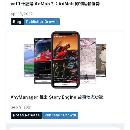
vol.1 什麼是 AdMob？：AdMob 的特點和優勢
Apr 18, 2022
Blog
Publisher Growth
AnyManager 推出 Story Engine 故事动态功能
Sep 9, 2021
Press Release
Publisher Growth