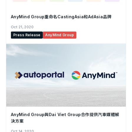
AnyMind Group重命名CastingAsia和AdAsia品牌
Oct 21, 2020
Press Release
AnyMind Group
AnyMind Group與Dai Viet Group合作提供汽車媒體解
決方案
Oct 14, 2020