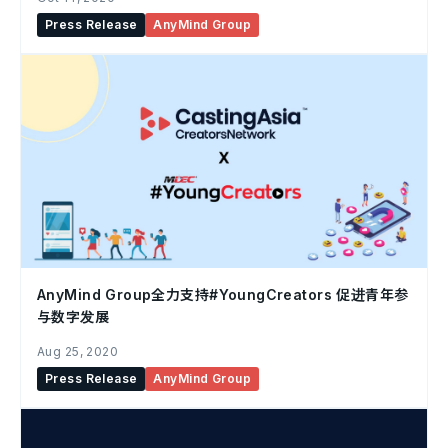
Press Release
AnyMind Group
AnyMind Group全力支持#YoungCreators 促进青年参
与数字发展
Aug 25, 2020
Press Release
AnyMind Group