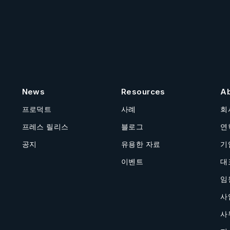
News
Resources
A
프로덕트
사례
회
프레스 릴리스
블로그
연
공지
유용한 자료
기
이벤트
대
임
사
사