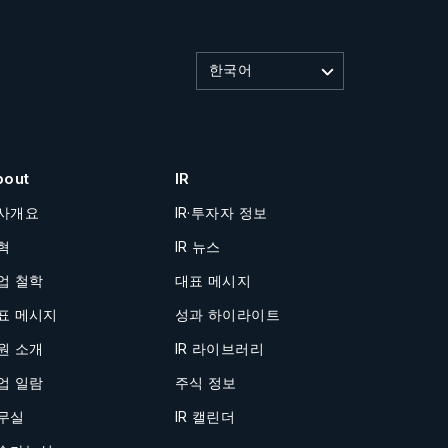
한국어
bout
IR
사개요
IR·투자자 정보
혁
IR 뉴스
업 철학
대표 메시지
표 메시지
성과 하이라이트
원 소개
IR 라이브러리
업 일람
주식 정보
무실
IR 캘린더