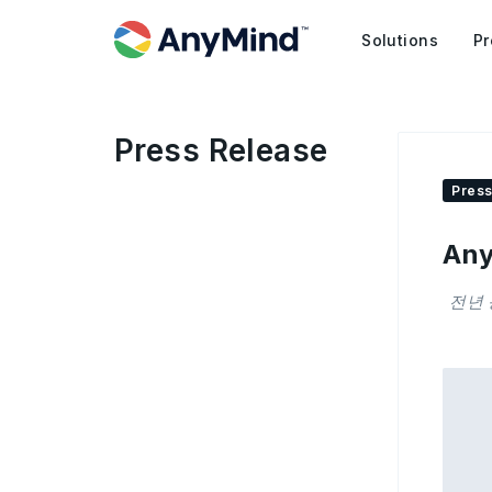
Solutions
Pr
Press Release
Press
An
전년 