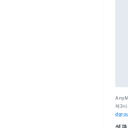
Any
제3사
dgrou
성과