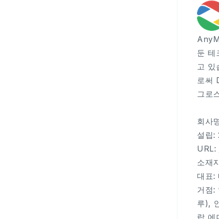
Any
둔 테
고 있습
로써 
그로스
회사명
설립: 
URL:
소재지: 
대표:
거점:
루),
랍 에