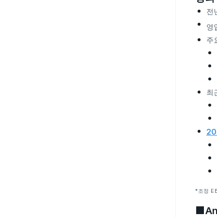
전년
영업
주
최
2
*조정 
■An