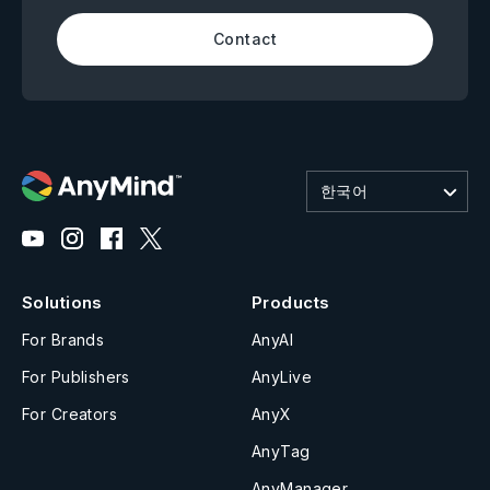
Contact
한국어
Solutions
Products
For Brands
AnyAI
For Publishers
AnyLive
For Creators
AnyX
AnyTag
AnyManager