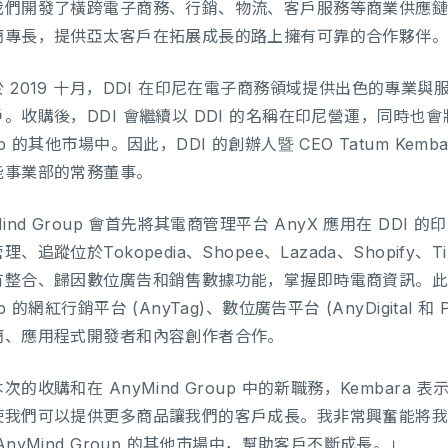
我們開發了橫跨電子商務、行銷、物流、客戶服務等商業供應鏈平
商專長，提供亞太客戶在拓展成長的路上擁有可靠的合作夥伴
 2019 十月，DDI 在印尼在電子商務領域提供出色的專業與
。收購後，DDI 會繼續以 DDI 的名稱在印尼營運，同時也會將
up 的其他市場中。因此，DDI 的創辦人暨 CEO Tatum Kembar
能事業部的常務董事。
Mind Group 會首先將其電商管理平台 AnyX 應用在 D
理、追蹤位於Tokopedia、Shopee、Lazada、Shopify
整合、歸因數位廣告和銷售數據功能，掌握即時電商資訊。此外，D
up 的網紅行銷平台 (AnyTag)、數位廣告平台 (AnyDigita
商、應用程式開發者和內容創作者合作。
次的收購和在 AnyMind Group 中的新職務，Kembar
使我們可以提供更多商品讓我們的客戶成長。我非常興奮能將
AnyMind Group 的其他市場中，幫助客戶不斷成長。」