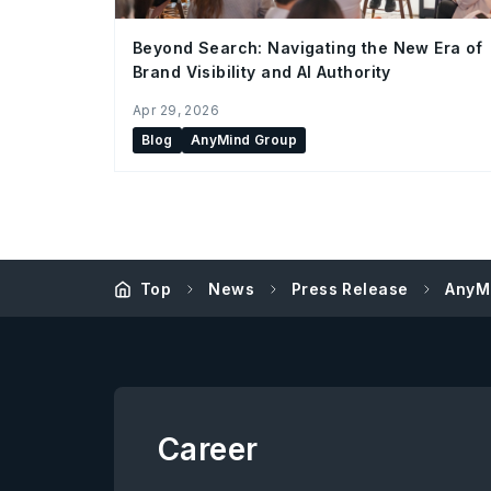
Beyond Search: Navigating the New Era of
Brand Visibility and AI Authority
Apr 29, 2026
Blog
AnyMind Group
Top
News
Press Release
Any
Career