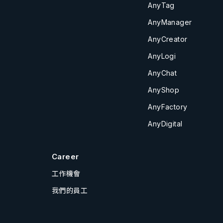
AnyTag
AnyManager
AnyCreator
AnyLogi
AnyChat
AnyShop
AnyFactory
AnyDigital
Career
工作機會
我們的員工