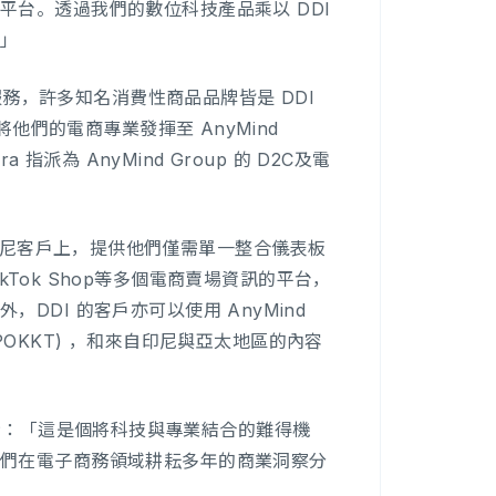
台。透過我們的數位科技產品乘以 DDI
。」
服務，許多知名消費性商品品牌皆是 DDI
他們的電商專業發揮至 AnyMind
a 指派為 AnyMind Group 的 D2C及電
DI 的印尼客戶上，提供他們僅需單一整合儀表板
、TikTok Shop等多個電商賣場資訊的平台，
DI 的客戶亦可以使用 AnyMind
l 和 POKKT) ，和來自印尼與亞太地區的內容
a 表示：「這是個將科技與專業結合的難得機
我們在電子商務領域耕耘多年的商業洞察分