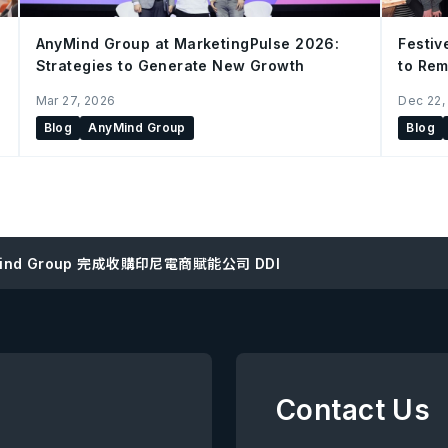
AnyMind Group at MarketingPulse 2026:
Festiv
Strategies to Generate New Growth
to Rem
China 
Mar 27, 2026
Dec 22,
Blog
AnyMind Group
Blog
Mind Group 完成收購印尼電商賦能公司 DDI
Contact Us