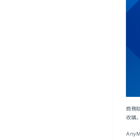
商務賦
收購
Any