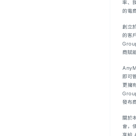
率、
的電
創立於
的客戶
Gro
商賦
Any
即可管
更擁有
Gro
發布
關於本
會，
享給 