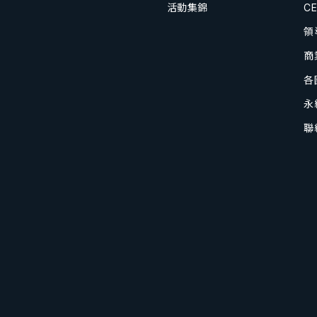
活動集錦
C
領
商
各
永
聯