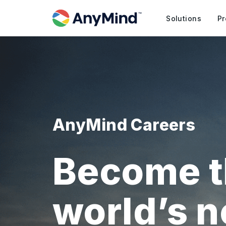
Solutions
Pr
AnyMind Careers
Become t
world’s 