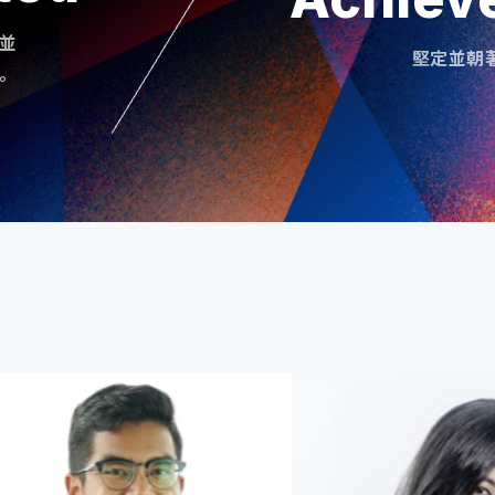
並
堅定並朝
。