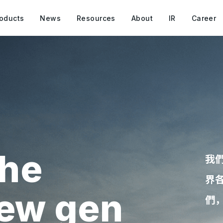
oducts
News
Resources
About
IR
Career
he
我
界
new gen
們