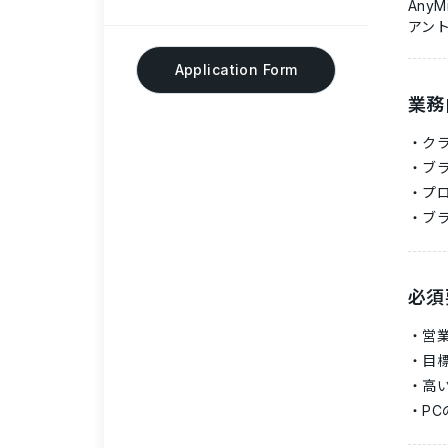
Any
アン
Application Form
業務
ク
ブ
プ
ブラ
必須
営
目
高
P