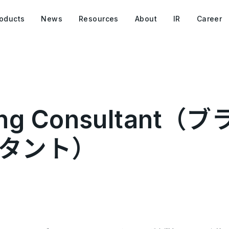
oducts
News
Resources
About
IR
Career
eting Consultan
タント）