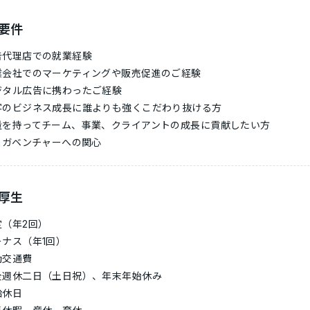
要件
告代理店での就業経験
業会社でのマーケティングや販売促進のご経験
ジタル広告に携わったご経験
客のビジネス成長に誰よりも強くこだわり抜ける方
量を持ってチーム、事業、クライアントの成長に貢献したい方
Tメガベンチャーへの関心
厚生
定（年2回）
ーナス（年1回）
勤交通費
全週休二日（土日祝）、年末年始休み
給休日