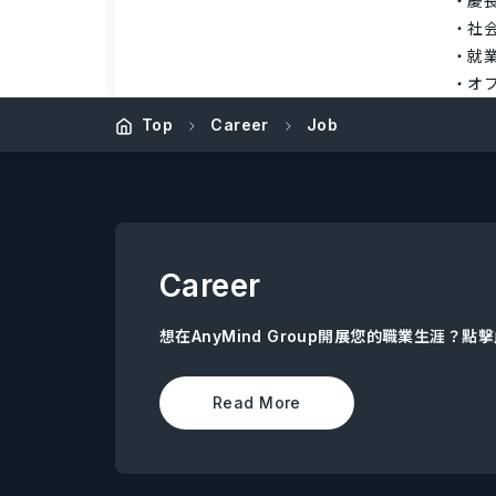
慶
社
就業
オ
Top
Career
Job
Career
想在AnyMind Group開展您的職業生涯？
Read More