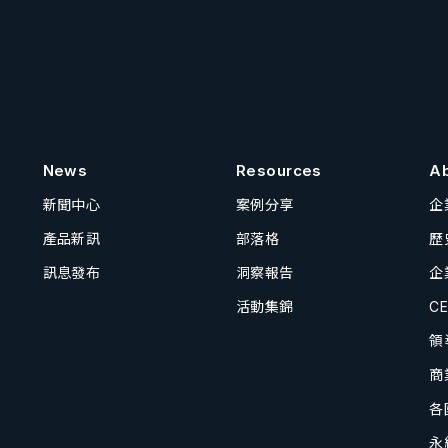
News
Resources
A
新聞中心
案例分享
企
產品新訊
部落格
歷
訊息發布
洞察報告
企
活動集錦
C
領
商
各
永