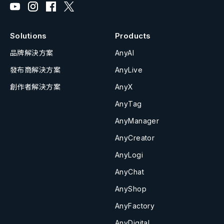
Solutions
Products
品牌解決方案
AnyAI
發布商解決方案
AnyLive
創作者解決方案
AnyX
AnyTag
AnyManager
AnyCreator
AnyLogi
AnyChat
AnyShop
AnyFactory
AnyDigital