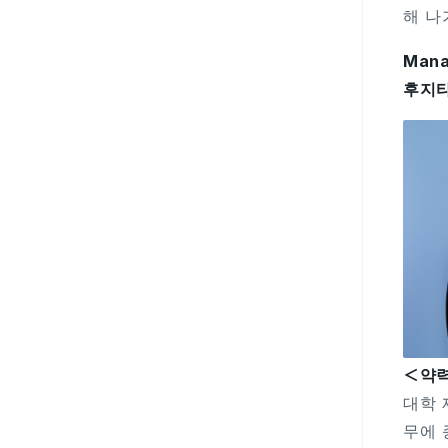
해 나
Mana
후지타
＜약
대학 
무에 