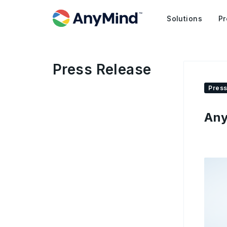
Solutions
Pr
Press Release
Press
An