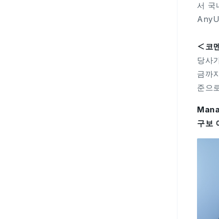
서 국
Any
＜코
당사가
금까지
준으로
Mana
구보 