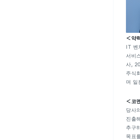
＜약
IT 
서비스
사, 
주식회
며 일
＜코
당사의
진출해
추구하는
목표를