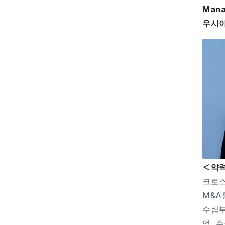
Mana
우시
＜약
크로스
M&A
수립부
업. 