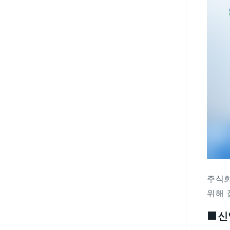
주식회
위해 
■신