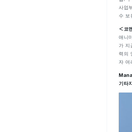
사업부
수 보
＜코
애니마
가 지
력의 
자 여
Mana
기타지