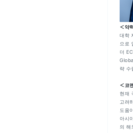
＜약
대학 
으로 
더 E
Glo
략 수
＜코
현재 
고려하
도움이
아시아
의 해