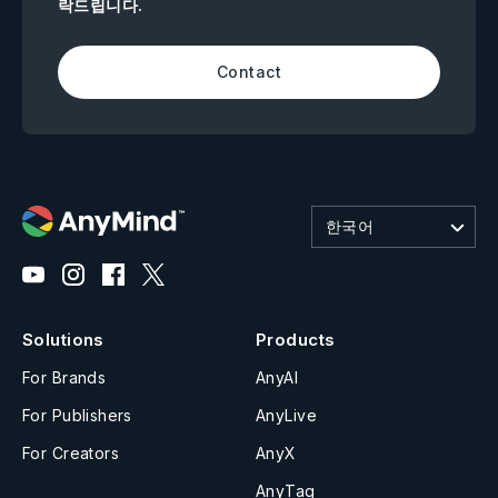
락드립니다.
Contact
한국어
Solutions
Products
For Brands
AnyAI
For Publishers
AnyLive
For Creators
AnyX
AnyTag