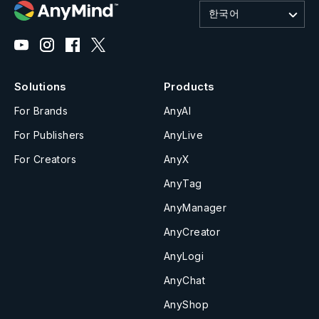
한국어
Solutions
Products
For Brands
AnyAI
For Publishers
AnyLive
For Creators
AnyX
AnyTag
AnyManager
AnyCreator
AnyLogi
AnyChat
AnyShop