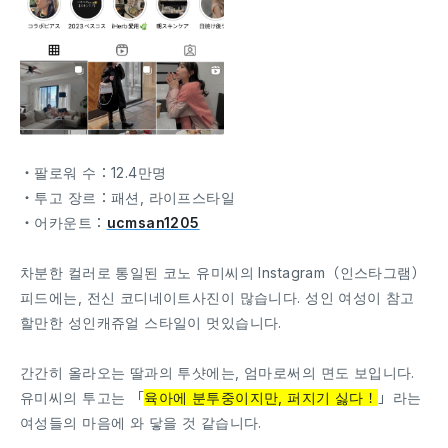
・팔로워 수：12.4만명
・투고 장르：패션, 라이프스타일
・어카운트：
ucmsan1205
차분한 컬러로 통일된 코노 유미씨의 Instagram（인스타그램）
피드에는, 전신 코디네이트사진이 많습니다. 성인 여성이 참고
할만한 성인캐쥬얼 스타일이 멋있습니다.
간간히 올라오는 딸과의 투샷에는, 엄마로써의 면도 보입니다.
유미씨의 투고는 「
육아에 분투중이지만, 퍼지기 싫다！
」라는
여성들의 마음에 와 닿을 것 같습니다.