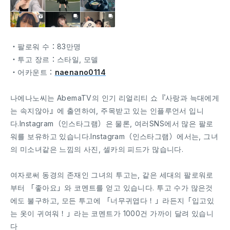
・팔로워 수：83만명
・투고 장르：스타일, 모델
・어카운트：
naenano0114
나에나노씨는 AbemaTV의 인기 리얼리티 쇼『사랑과 늑대에게
는 속지않아』에 출연하여, 주목받고 있는 인플루언서 입니
다.Instagram（인스타그램）은 물론, 여러SNS에서 많은 팔로
워를 보유하고 있습니다.Instagram（인스타그램）에서는, 그녀
의 미소녀같은 느낌의 사진, 셀카의 피드가 많습니다.
여자로써 동경의 존재인 그녀의 투고는, 같은 세대의 팔로워로
부터 「좋아요」와 코멘트를 얻고 있습니다. 투고 수가 많은것
에도 불구하고, 모든 투고에 「너무귀엽다！」라든지「입고있
는 옷이 귀여워！」라는 코멘트가 1000건 가까이 달려 있습니
다