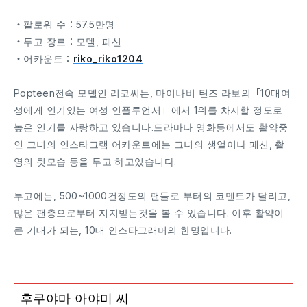
・팔로워 수：57.5만명
・투고 장르：모델, 패션
・어카운트：
riko_riko1204
Popteen전속 모델인 리코씨는, 마이나비 틴즈 라보의「10대여
성에게 인기있는 여성 인플루언서」에서 1위를 차지할 정도로
높은 인기를 자랑하고 있습니다.드라마나 영화등에서도 활약중
인 그녀의 인스타그램 어카운트에는 그녀의 생얼이나 패션, 촬
영의 뒷모습 등을 투고 하고있습니다.
투고에는, 500~1000건정도의 팬들로 부터의 코멘트가 달리고,
많은 팬층으로부터 지지받는것을 볼 수 있습니다. 이후 활약이
큰 기대가 되는, 10대 인스타그래머의 한명입니다.
후쿠야마 아야미 씨