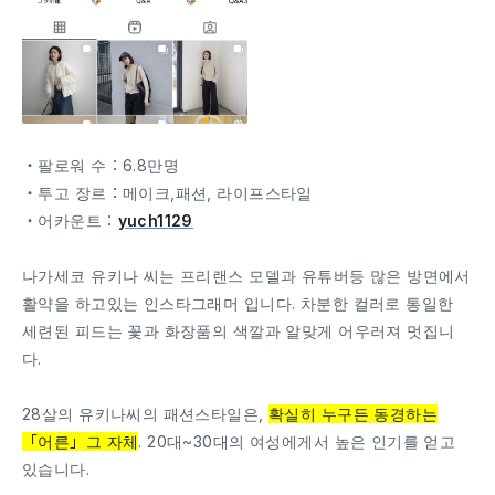
・팔로워 수：6.8만명
・투고 장르：메이크,패션, 라이프스타일
・어카운트：
yuch1129
나가세코 유키나 씨는 프리랜스 모델과 유튜버등 많은 방면에서
활약을 하고있는 인스타그래머 입니다. 차분한 컬러로 통일한
세련된 피드는 꽃과 화장품의 색깔과 알맞게 어우러져 멋집니
다.
28살의 유키나씨의 패션스타일은,
확실히 누구든 동경하는
「어른」그 자체
. 20대~30대의 여성에게서 높은 인기를 얻고
있습니다.