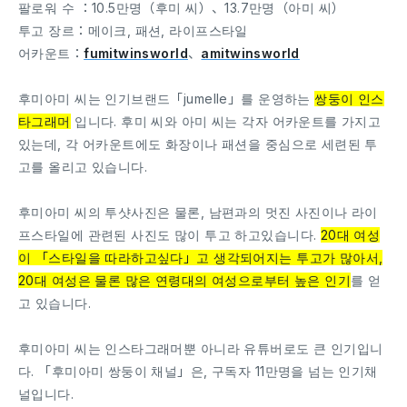
팔로워 수 ：10.5만명（후미 씨）、13.7만명（아미 씨）
투고 장르：메이크, 패션, 라이프스타일
어카운트：
fumitwinsworld
、
amitwinsworld
후미아미 씨는 인기브랜드「jumelle」를 운영하는
쌍둥이 인스
타그래머
입니다. 후미 씨와 아미 씨는 각자 어카운트를 가지고
있는데, 각 어카운트에도 화장이나 패션을 중심으로 세련된 투
고를 올리고 있습니다.
후미아미 씨의 투샷사진은 물론, 남편과의 멋진 사진이나 라이
프스타일에 관련된 사진도 많이 투고 하고있습니다.
20대 여성
이 「스타일을 따라하고싶다」고 생각되어지는 투고가 많아서,
20대 여성은 물론 많은 연령대의 여성으로부터 높은 인기
를 얻
고 있습니다.
후미아미 씨는 인스타그래머뿐 아니라 유튜버로도 큰 인기입니
다. 「후미아미 쌍둥이 채널」은, 구독자 11만명을 넘는 인기채
널입니다.