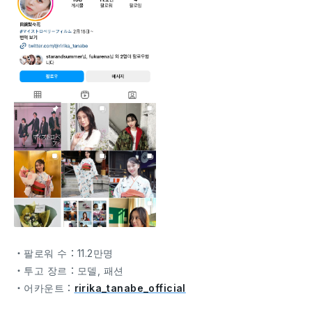
・팔로워 수：11.2만명
・투고 장르：모델, 패션
・어카운트：
ririka_tanabe_official