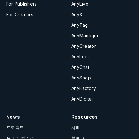
For Publishers
AnyLive
For Creators
AnyX
AnyTag
AnyManager
AnyCreator
AnyLogi
AnyChat
AnyShop
AnyFactory
AnyDigital
News
Resources
프로덕트
사례
프레스 릴리스
블로그