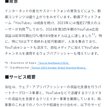
■背景
インターネットの進化やスマートフォンの普及などにより、動
画コンテンツは盛り上がりをみせています。動画プラットフォ
ーム「YouTube」は成長を続け、2023年には推定27億人のユ
*6
ーザーが利用
しており、2024年第3四半期のYouTube広告
*7
収益は前年同期比13%増の89億米ドル以上に達しました
。特
に、特に1分以下で見終わる短尺動画が、人気を集めており、
YouTubeショートも活況で、自社メディアに加えてYouTube
チャンネルを運用するウェブパブリッシャーも増えています。
*6：Business of Apps
「Social App Report 2024」
*7：DataReportal
「Digital 2024 October Global Statshot Report」
■サービス概要
当社は、ウェブ・アプリパブリッシャーの収益化支援を行うパ
ートナーグロース事業と、YouTubeなどで活躍するクリエイタ
ーの収益化を支援するクリエイター事業を展開しています。両
事業のこれまでのノウハウや知識をかけ合わせ、以下のサービ