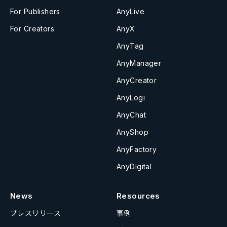
For Publishers
AnyLive
For Creators
AnyX
AnyTag
AnyManager
AnyCreator
AnyLogi
AnyChat
AnyShop
AnyFactory
AnyDigital
News
Resources
プレスリリース
事例