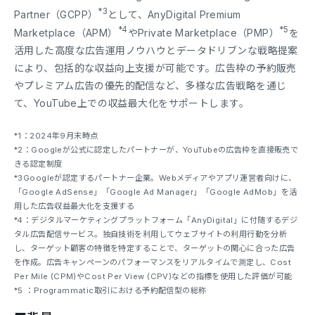
*3
Partner（GCPP）
として、AnyDigital Premium
*4
*5
Marketplace（APM）
やPrivate Marketplace（PMP）
を
活用した高度な広告運用ノウハウとデータドリブンな戦略提案
により、包括的な収益向上支援が可能です。広告枠の予約販売
やプレミアム広告の優先的配信など、多様な広告戦略を通じ
て、YouTube上での収益最大化をサポートします。
*1：2024年9月末時点
*2：Googleが公式に認定したパートナーが、YouTubeの広告枠を直接販売で
きる認定制度
*3Googleが認定するパートナー企業。Webメディアやアプリ運営者向けに、
「Google AdSense」「Google Ad Manager」「Google AdMob」を活
用した広告収益最大化を支援する
*4：デジタルマーケティングプラットフォーム「AnyDigital」に付随するデジ
タル広告配信サービス。独自技術を利用してウェブサイトの利用行動を分析
し、ターゲット顧客の特徴を特定することで、ターゲットの関心に合った広告
を作成。広告キャンペーンのパフォーマンスをリアルタイムで測定し、Cost
Per Mile (CPM)やCost Per View (CPV)などの指標を使用した評価が可能
*5 ：Programmatic取引における予約配信型の総称